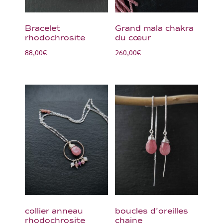
Bracelet
Grand mala chakra
rhodochrosite
du cœur
88,00
€
260,00
€
collier anneau
boucles d’oreilles
rhodochrosite
chaine