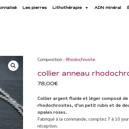
onnalisé
Les pierres
Lithothérapie
ADN minéral
Composition :
Rhodochrosite
collier anneau rhodochr
78,00
€
Collier argent fluide et léger composé de
rhodochrosites, d’un petit rubis et de de
opales roses.
Fabriqué à la commande, comptez 7 à 10 jour
réception.