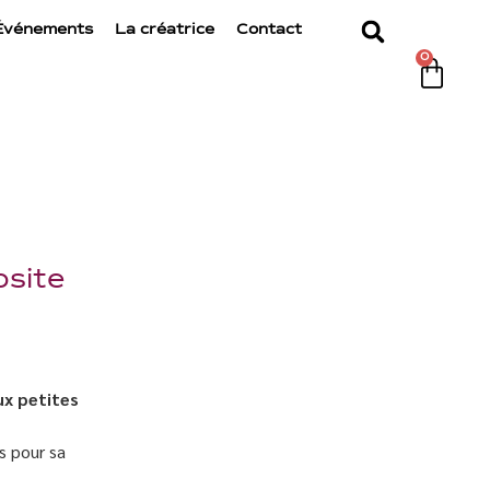
Événements
La créatrice
Contact
0
osite
ux petites
s pour sa