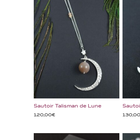
Sautoir Talisman de Lune
Sautoi
120,00
€
130,0