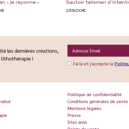
an « je rayonne »
Sautoir talisman d’intent
0
€
159,00
€
ité les dernières créations,
 lithothérapie !
J'ai lu et j'accepte la
Politiq
Politique de confidentialité
nalisé
Conditions générales de vente
Mentions légales
apie
Presse
Sites amis
Points de vente