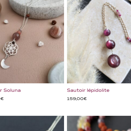
r Soluna
Sautoir lépidolite
0
€
159,00
€