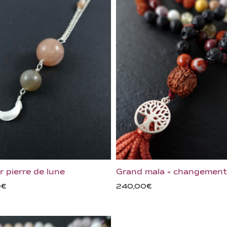
r pierre de lune
Grand mala « changement
0
€
240,00
€