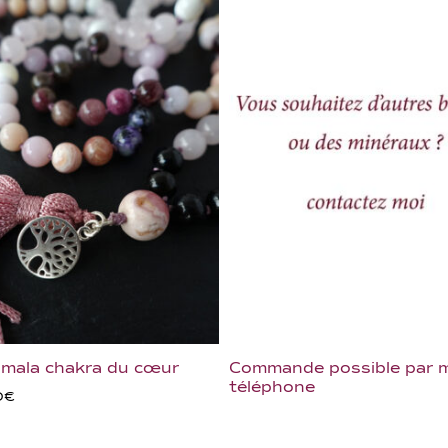
 mala chakra du cœur
Commande possible par m
téléphone
0
€