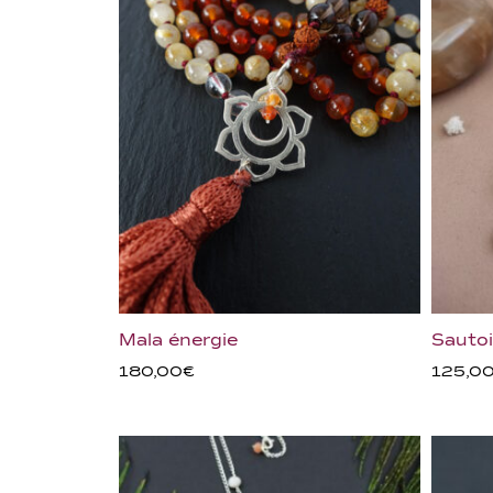
Mala énergie
Sautoi
180,00
€
125,0