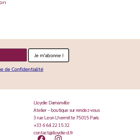
ion
ue de Confidentialité
Lloydie Darnanville
Atelier – boutique sur rendez-vous
3 rue Leon Lhermitte 75015 Paris
+33 6 64 22 15 32
contact@lloydie-d.fr