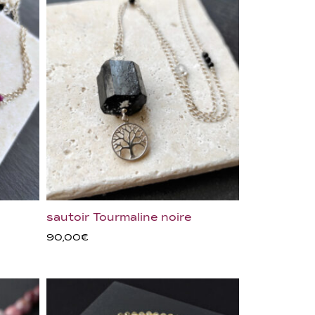
sautoir Tourmaline noire
90,00
€