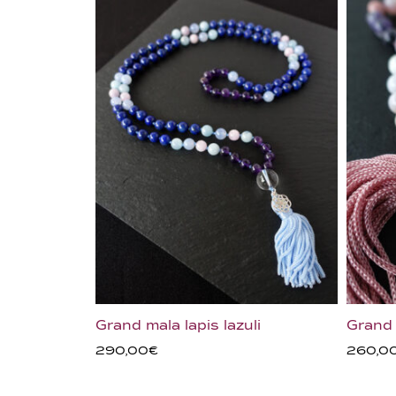
Grand mala lapis lazuli
Grand
290,00
€
260,0