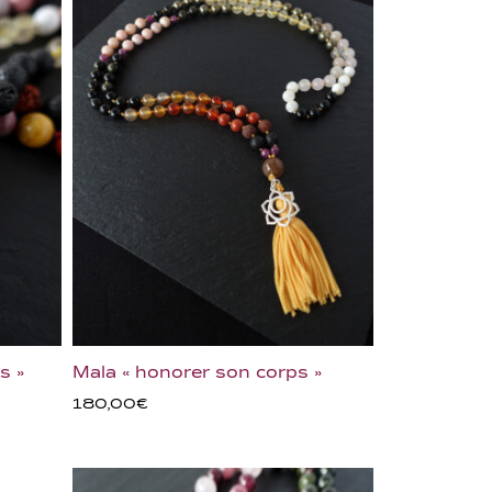
s »
Mala « honorer son corps »
180,00
€