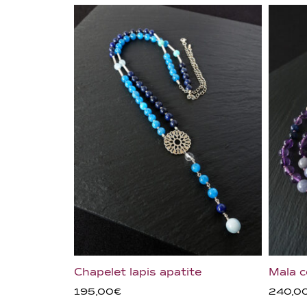
Chapelet lapis apatite
Mala 
195,00
€
240,0