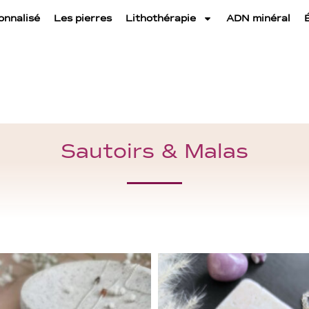
onnalisé
Les pierres
Lithothérapie
ADN minéral
Sautoirs & Malas