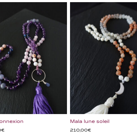
connexion
Mala lune soleil
0
€
210,00
€