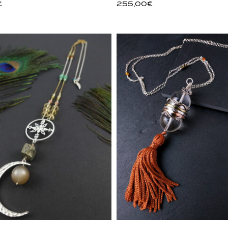
€
255,00
€