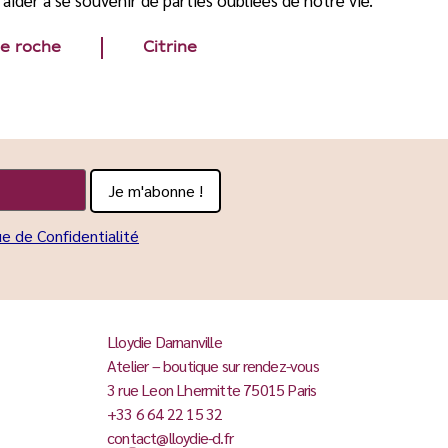
de roche
Citrine
ue de Confidentialité
Lloydie Darnanville
Atelier – boutique sur rendez-vous
3 rue Leon Lhermitte 75015 Paris
+33 6 64 22 15 32
contact@lloydie-d.fr