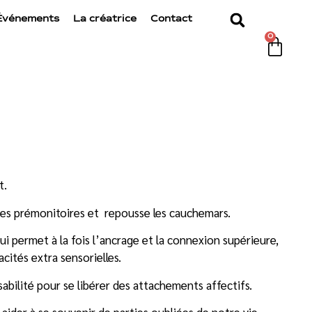
Événements
La créatrice
Contact
0
t.
rêves prémonitoires et repousse les cauchemars.
ui permet à la fois l’ancrage et la connexion supérieure,
acités extra sensorielles.
abilité pour se libérer des attachements affectifs.
aider à se souvenir de parties oubliées de notre vie.