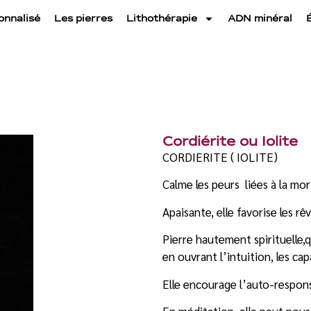
onnalisé
Les pierres
Lithothérapie
ADN minéral
Cordiérite ou Iolite
CORDIERITE ( IOLITE)
Calme les peurs liées à la mor
Apaisante, elle favorise les 
Pierre hautement spirituelle,q
en ouvrant l’intuition, les cap
Elle encourage l’auto-respons
En méditation, elle peut nous 