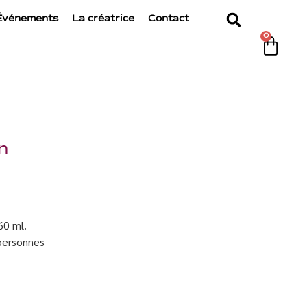
Événements
La créatrice
Contact
0
n
60 ml.
 personnes