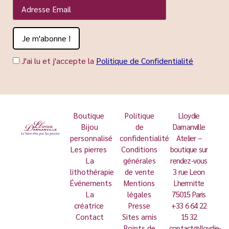
J'ai lu et j'accepte la
Politique de Confidentialité
Boutique
Politique
Lloydie
Bijou
de
Darnanville
personnalisé
confidentialité
Atelier –
Les pierres
Conditions
boutique sur
La
générales
rendez-vous
lithothérapie
de vente
3 rue Leon
Événements
Mentions
Lhermitte
La
légales
75015 Paris
créatrice
Presse
+33 6 64 22
Contact
Sites amis
15 32
Points de
contact@lloydie-