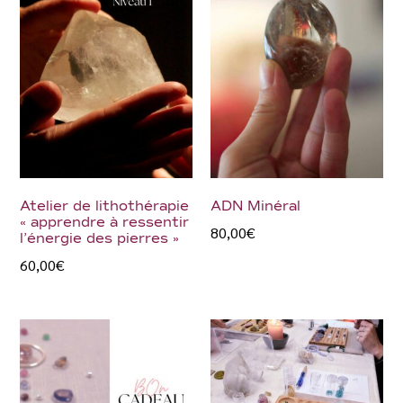
Atelier de lithothérapie
ADN Minéral
« apprendre à ressentir
80,00
€
l’énergie des pierres »
60,00
€